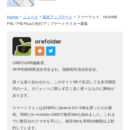
Home
ニュース
端末アップデート
ファーウェイ、HUAWEI
P10／P10 Plusの先行アップデートテスター募集
orefolder
OREFOLDER編集長。
1979年静岡県清水市生まれ、現静岡市清水区在住。
様々な巡り合わせから、このサイト1本で生活してる氷河期世
代の一人。ガジェットに限らず広く浅く様々なものに興味が
あります。
スマートフォンは2010年にXperia SO-01Bを買ったのが最
初。同時にb-mobile U300で格安SIMも始めました。これま
でに数百台のスマホを手にし、格安SIMも常時20種類以上契
約しています。