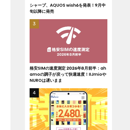
シャープ、AQUOS wish6を発表！9月中
旬以降に発売
格安SIMの速度測定 2026年8月前半：ah
amoの調子が戻って快適速度！IIJmioや
NUROは遅いまま