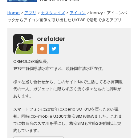
Home
アプリ
カスタマイズ
アイコン
Iconzy：アイコンパ
ックからアイコン画像を取り出したりKLWPで活用できるアプリ
orefolder
OREFOLDER編集長。
1979年静岡県清水市生まれ、現静岡市清水区在住。
様々な巡り合わせから、このサイト1本で生活してる氷河期世
代の一人。ガジェットに限らず広く浅く様々なものに興味が
あります。
スマートフォンは2010年にXperia SO-01Bを買ったのが最
初。同時にb-mobile U300で格安SIMも始めました。これま
でに数百台のスマホを手にし、格安SIMも常時20種類以上契
約しています。