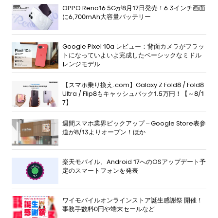
OPPO Reno16 5Gが8月17日発売！6.3インチ画面
に6,700mAh大容量バッテリー
Google Pixel 10a レビュー：背面カメラがフラッ
トになっていよいよ完成したベーシックなミドル
レンジモデル
【スマホ乗り換え.com】Galaxy Z Fold8 / Fold8
Ultra / Flip8もキャッシュバック1.5万円！【～8/1
7】
週間スマホ業界ピックアップ – Google Store表参
道が8/13よりオープン！ほか
楽天モバイル、Android 17へのOSアップデート予
定のスマートフォンを発表
ワイモバイルオンラインストア誕生感謝祭 開催！
事務手数料0円や端末セールなど